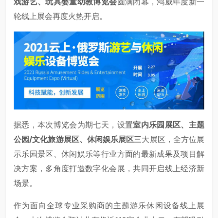
戏游艺、玩具婴童幼教博览会
圆满闭幕，鸿威年度新一
轮线上展会再度火热开启。
据悉，本次博览会为期七天，设置
室内乐园展区、主题
公园/文化旅游展区、休闲娱乐展区
三大展区，全方位展
示乐园景区、休闲娱乐等行业方面的最新成果及项目解
决方案，多角度打造数字化会展，共同开启线上经济新
场景。
作为面向全球专业采购商的主题游乐休闲设备线上展