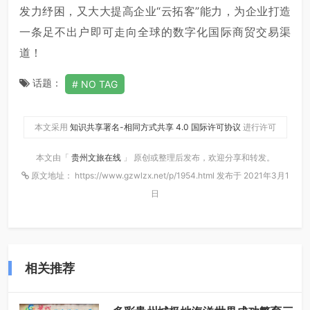
发力纾困，又大大提高企业“云拓客”能力，为企业打造
一条足不出户即可走向全球的数字化国际商贸交易渠
道！
话题：
NO TAG
本文采用
知识共享署名-相同方式共享 4.0 国际许可协议
进行许可
本文由「
贵州文旅在线
」 原创或整理后发布，欢迎分享和转发。
原文地址： https://www.gzwlzx.net/p/1954.html 发布于 2021年3月1
日
相关推荐